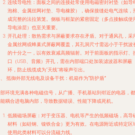
连续导电性
：面板之间的连接处常使用电磁密封衬垫（如导
泡棉、金属丝网衬垫、导电橡胶），确保接缝处电气连续，
成完整的法拉第笼。侧板与框架的紧密固定（多点接触或使
导电涂层）也至关重要。
开孔处理
：散热需求与屏蔽要求存在矛盾。对于通风孔，采
金属丝网或蜂巢式屏蔽网覆盖，其孔洞尺寸需远小于干扰波
的十分之一，以有效衰减高频辐射。对于前面板的指示灯、
口（USB、音频）开孔，需在内部端口处加装滤波器和屏蔽
环，防止线缆成为“天线”将噪声引出。
、 抵御外部无线电及设备干扰：机箱作为“防护盾”
外部环境充满各种电磁信号，从广播、手机基站到邻近的电器，
可能耦合进电脑内部，导致数据错误、性能下降或死机。
低频磁场屏蔽
：对于变压器、电机等产生的低频磁场，高导
材料（如硅钢、镍铁合金）更为有效。在电源附近或特定区
使用此类材料可以分流磁力线。