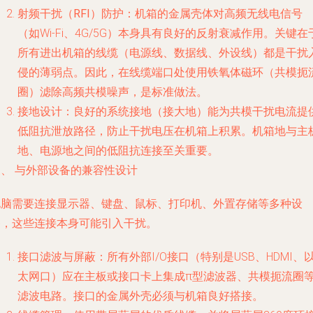
射频干扰（RFI）防护
：机箱的金属壳体对高频无线电信号
（如Wi-Fi、4G/5G）本身具有良好的反射衰减作用。关键在
所有进出机箱的线缆（电源线、数据线、外设线）都是干扰
侵的薄弱点。因此，在线缆端口处使用铁氧体磁环（共模扼
圈）滤除高频共模噪声，是标准做法。
接地设计
：良好的系统接地（接大地）能为共模干扰电流提
低阻抗泄放路径，防止干扰电压在机箱上积累。机箱地与主
地、电源地之间的低阻抗连接至关重要。
三、 与外部设备的兼容性设计
电脑需要连接显示器、键盘、鼠标、打印机、外置存储等多种设
备，这些连接本身可能引入干扰。
接口滤波与屏蔽
：所有外部I/O接口（特别是USB、HDMI、
太网口）应在主板或接口卡上集成π型滤波器、共模扼流圈
滤波电路。接口的金属外壳必须与机箱良好搭接。