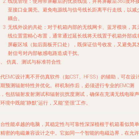
线缆管理
：使用带屏蔽层的优质线缆，并将屏蔽层360度环
至接口金属壳。避免电源线与信号线长距离平行走线，以减
耦合。
无线外设的共处
：对于机箱内部的无线网卡、蓝牙模块，其
线位置需精心布置，通常通过延长线将天线置于机箱外部或
屏蔽区域（如后面板开口处），既保证信号收发，又避免其
射信号对内部敏感电路造成干扰。
四、 仿真、测试与标准符合性
代EMC设计离不开仿真软件（如CST、HFSS）的辅助，可在设
初期预测辐射特性并优化。样机制作后，必须进行专业的EMC测
试，包括辐射发射测试和辐射抗扰度测试，确保在充满无线电噪
环境中既能“静默”运行，又能“坚强”工作。
一台性能卓越的电脑，其稳定性与可靠性深深植根于机箱看似简
却精密的电磁兼容设计之中。它如同一个智能的电磁边界，在允