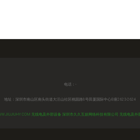
电话：-
地址：深圳市南山区南头街道大汪山社区桃园路8号田厦国际中心B座2623-2624
W.JIUJIUHY.COM
无线电及外部设备
深圳市久久互娱网络科技有限公司
无线电及外