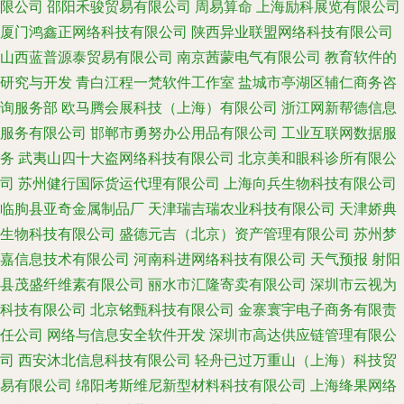
限公司
邵阳禾骏贸易有限公司
周易算命
上海励科展览有限公司
厦门鸿鑫正网络科技有限公司
陕西异业联盟网络科技有限公司
山西蓝普源泰贸易有限公司
南京茜蒙电气有限公司
教育软件的
研究与开发
青白江程一梵软件工作室
盐城市亭湖区辅仁商务咨
询服务部
欧马腾会展科技（上海）有限公司
浙江网新帮德信息
服务有限公司
邯郸市勇努办公用品有限公司
工业互联网数据服
务
武夷山四十大盗网络科技有限公司
北京美和眼科诊所有限公
司
苏州健行国际货运代理有限公司
上海向兵生物科技有限公司
临朐县亚奇金属制品厂
天津瑞吉瑞农业科技有限公司
天津娇典
生物科技有限公司
盛德元吉（北京）资产管理有限公司
苏州梦
嘉信息技术有限公司
河南科进网络科技有限公司
天气预报
射阳
县茂盛纤维素有限公司
丽水市汇隆寄卖有限公司
深圳市云视为
科技有限公司
北京铭甄科技有限公司
金寨寰宇电子商务有限责
任公司
网络与信息安全软件开发
深圳市高达供应链管理有限公
司
西安沐北信息科技有限公司
轻舟已过万重山（上海）科技贸
易有限公司
绵阳考斯维尼新型材料科技有限公司
上海绛果网络